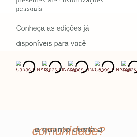
presentes até customizações
pessoais.
Conheça as edições já
disponíveis para você!
comunidade?
e quanto custa a